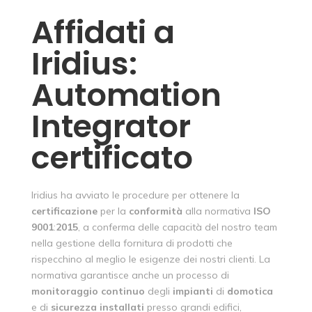
Affidati a
Iridius:
Automation
Integrator
certificato
Iridius ha avviato le procedure per ottenere la
certificazione
per la
conformità
alla normativa
ISO
9001
:
2015
, a conferma delle capacità del nostro team
nella gestione della fornitura di prodotti che
rispecchino al meglio le esigenze dei nostri clienti. La
normativa garantisce anche un processo di
monitoraggio
continuo
degli
impianti
di
domotica
e di
sicurezza
installati
presso grandi edifici,