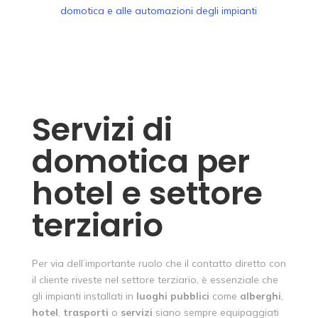
Servizi di
domotica per
hotel e settore
terziario
Per via dell’importante ruolo che il contatto diretto con
il cliente riveste nel settore terziario, è essenziale che
gli impianti installati in
luoghi
pubblici
come
alberghi
,
hotel
,
trasporti
o
servizi
siano sempre equipaggiati