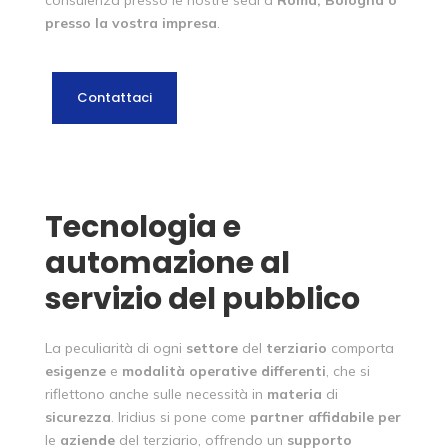
consulenza presso le nostre sedi a
Roma, Bologna o
presso la vostra impresa
.
Contattaci
Tecnologia e
automazione al
servizio del pubblico
La peculiarità di ogni
settore
del
terziario
comporta
esigenze
e
modalità
operative
differenti
, che si
riflettono anche sulle necessità in
materia
di
sicurezza
. Iridius si pone come
partner
affidabile
per
le
aziende
del terziario, offrendo un
supporto