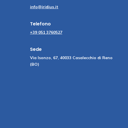
info@iridius.it
Telefono
+39 051 3760527
Sede
Via Isonzo, 67, 40033 Casalecchio di Reno
(BO)