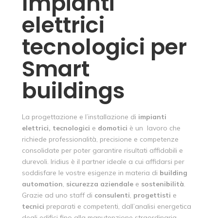
Impianti
elettrici
tecnologici per
Smart
buildings
La progettazione e l’installazione di
impianti
elettrici,
tecnologici
e
domotici
è un lavoro che
richiede professionalità, precisione e competenze
consolidate per poter garantire risultati affidabili e
durevoli. Iridius è il partner ideale a cui affidarsi per
soddisfare le vostre esigenze in materia di
building
automation
,
sicurezza
aziendale
e
sostenibilità
.
Grazie ad uno staff di
consulenti
,
progettisti
e
tecnici
preparati e competenti, dall’analisi energetica
degli edifici fino alla manutenzione straordinaria,