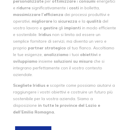
personalizzate
per
ottimizzare
i
consumi
energetici
e
ridurre
significativamente i
costi
in bolletta,
massimizzare
l’efficienza
dei processi produttivi e
operativi,
migliorare
la
sicurezza
e la
qualità
del
vostro lavoro e
gestire
gli
impianti
in modo efficiente
e sostenibile.
Iridius
non si limita ad essere un
semplice fornitore di servizi, ma diventa un vero e
proprio
partner
strategico
al tuo fianco. Ascoltiamo
le tue esigenze,
analizziamo
i tuoi
obiettivi
e
sviluppiamo
insieme
soluzioni
su
misura
che si
integrano perfettamente con il vostro contesto
aziendale.
Scegliete Iridius e
scoprite come possiamo aiutarvi a
raggiungere i vostri obiettivi e costruire un futuro più
sostenibile per la vostra azienda. Siamo a
disposizione
in tutte le province del Lazio e
dell’Emilia Romagna.