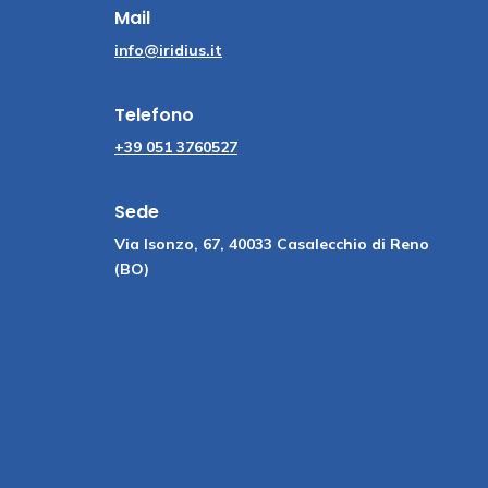
Mail
info@iridius.it
Telefono
+39 051 3760527
Sede
Via Isonzo, 67, 40033 Casalecchio di Reno
(BO)