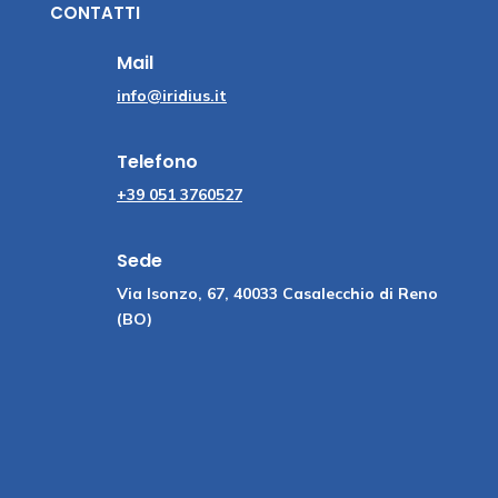
CONTATTI
Mail
info@iridius.it
Telefono
+39 051 3760527
Sede
Via Isonzo, 67, 40033 Casalecchio di Reno
(BO)