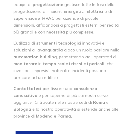
equipe di
progettazione
gestisce tutte le fasi della
progettazione di impianti
energetici
,
elettrici
o di
supervisione
HVAC
per aziende di piccole
dimensioni, affidandosi a progettisti esterni per realtà
più grandi e con necessità più complesse.
L’utilizzo di
strumenti
tecnologici
innovativi e
soluzioni all’avanguardia gioco un ruolo basilare nella
automation
building
, permettendo agli operatori di
monitorare
in
tempo
reale
i
rischi
e
i
pericoli
che
invasioni, imprevisti naturali o incidenti possono
arrecare ad un edificio.
Contattateci
per
fissare una
consulenza
conoscitiva
e per saperne di più sui nostri servizi
aggiuntivi. Ci trovate nelle nostre sedi di
Roma
e
Bologna
e la nostra operatività si estende anche alle
province di
Modena
e
Parma.