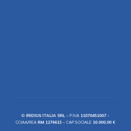
©
IRIDIUS ITALIA SRL
– P.IVA
11070451007
–
CCIAA/REA
RM 1276613
– CAP.SOCIALE
10.000,00 €