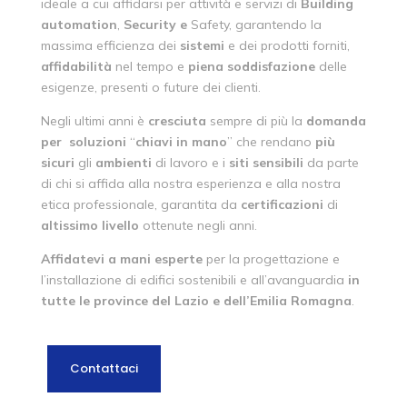
ideale a cui affidarsi per attività e servizi di
Building
automation
,
Security
e
Safety, garantendo la
massima efficienza dei
sistemi
e dei prodotti forniti,
affidabilità
nel tempo e
piena
soddisfazione
delle
esigenze, presenti o future dei clienti.
Negli ultimi anni è
cresciuta
sempre di più la
domanda
per
soluzioni
“
chiavi
in
mano
” che rendano
più
sicuri
gli
ambienti
di lavoro e i
siti
sensibili
da parte
di chi si affida alla nostra esperienza e alla nostra
etica professionale, garantita da
certificazioni
di
altissimo
livello
ottenute negli anni.
Affidatevi a mani esperte
per la progettazione e
l’installazione di edifici sostenibili e all’avanguardia
in
tutte le province del Lazio e dell’Emilia Romagna
.
Contattaci