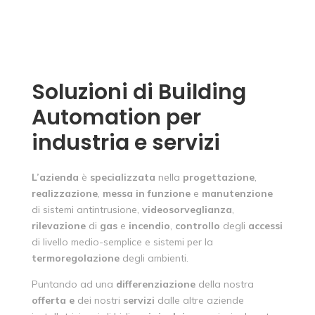
Soluzioni di Building
Automation per
industria e servizi
L’azienda
è
specializzata
nella
progettazione
,
realizzazione
,
messa in funzione
e
manutenzione
di sistemi antintrusione,
videosorveglianza
,
rilevazione
di
gas
e
incendio
,
controllo
degli
accessi
di livello medio-semplice e sistemi per la
termoregolazione
degli ambienti.
Puntando ad una
differenziazione
della nostra
offerta
e
dei nostri
servizi
dalle altre aziende