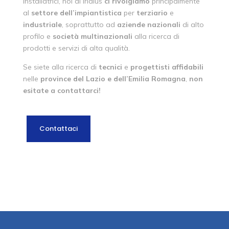
installatrici, noi di Iridius
ci rivolgiamo
principalmente
al
settore
dell’impiantistica
per
terziario
e
industriale
, soprattutto ad
aziende
nazionali
di alto
profilo e
società
multinazionali
alla ricerca di
prodotti e servizi di alta qualità.
Se siete alla ricerca di
tecnici
e
progettisti
affidabili
nelle
province del Lazio e dell’Emilia Romagna
,
non
esitate a contattarci!
Contattaci